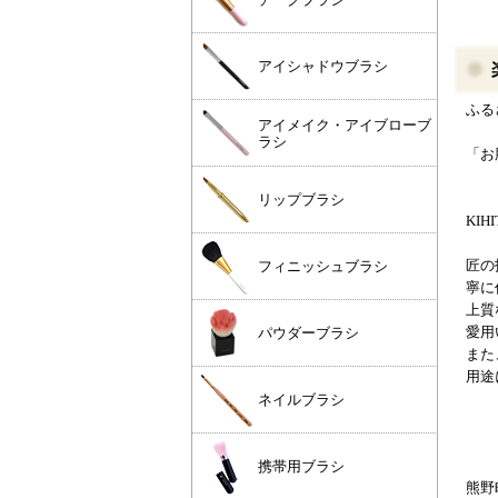
アイシャドウブラシ
ふる
アイメイク・アイブローブ
ラシ
「お
リップブラシ
KI
匠の
フィニッシュブラシ
寧に
上質
愛用
パウダーブラシ
また
用途
ネイルブラシ
携帯用ブラシ
熊野