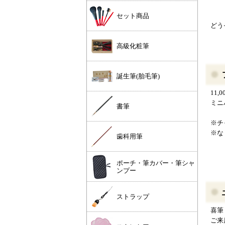
セット商品
どう
高級化粧筆
誕生筆(胎毛筆)
11
ミニ
書筆
※チ
※な
歯科用筆
ポーチ・筆カバー・筆シャ
ンプー
ストラップ
喜筆
ご来