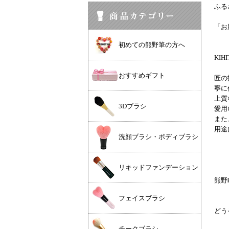
ふる
「お
初めての熊野筆の方へ
KI
おすすめギフト
匠の
寧に
上質
3Dブラシ
愛用
また
用途
洗顔ブラシ・ボディブラシ
リキッドファンデーション
熊野
フェイスブラシ
どう
チークブラシ