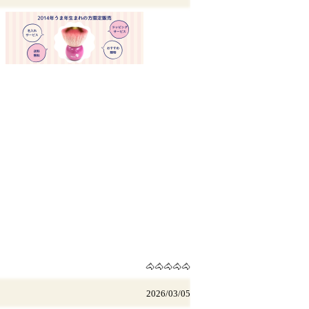
。
🐴🐴🐴🐴🐴
2026/03/05