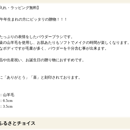
入れ・ラッピング無料】
14午年生まれの方にピッタリの贈物！！！
たっぷりの表情をしたパウダーブラシです。
級の山羊毛を使用し、お肌あたりもソフトでメイクの時間が楽しくなります
なボディですが毛量が多く、パウダーを十分含む事が出来ます。
品や出産祝い、お誕生日の贈り物におすすめです。
に「ありがとう」「喜」と刻印されております。
：山羊毛
6.5cm
3.5cm
ふるさとチョイス