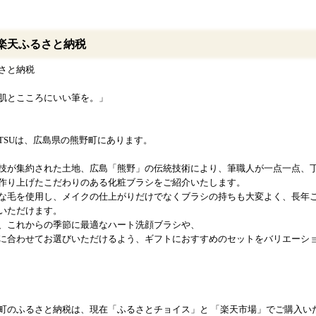
楽天ふるさと納税
さと納税
肌とこころにいい筆を。」
HITSUは、広島県の熊野町にあります。
技が集約された土地、広島「熊野」の伝統技術により、筆職人が一点一点、
作り上げたこだわりのある化粧ブラシをご紹介いたします。
な毛を使用し、メイクの仕上がりだけでなくブラシの持ちも大変よく、長年
いただけます。
、これからの季節に最適なハート洗顔ブラシや、
に合わせてお選びいただけるよう、ギフトにおすすめのセットをバリエーシ
町のふるさと納税は、現在「ふるさとチョイス」と 「楽天市場」でご購入い