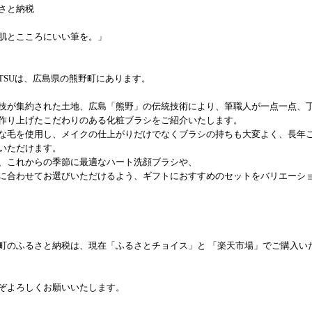
さと納税
肌とこころにいい筆を。」
HITSUは、広島県の熊野町にあります。
技が集約された土地、広島「熊野」の伝統技術により、筆職人が一点一点、
作り上げたこだわりのある化粧ブラシをご紹介いたします。
な毛を使用し、メイクの仕上がりだけでなくブラシの持ちも大変よく、長年
いただけます。
、これからの季節に最適なハート洗顔ブラシや、
に合わせてお選びいただけるよう、ギフトにおすすめのセットをバリエーシ
町のふるさと納税は、現在「ふるさとチョイス」と 「楽天市場」でご購入い
ぞよろしくお願いいたします。