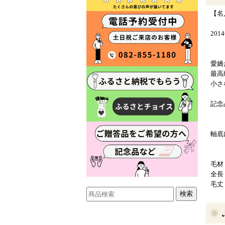
【名
20
愛嬌
最高
小さ
記念
軸底
毛材
全長：
毛丈：