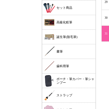
29
セット商品
30
高級化粧筆
31
誕生筆(胎毛筆)
書筆
歯科用筆
ポーチ・筆カバー・筆シャ
ンプー
ストラップ