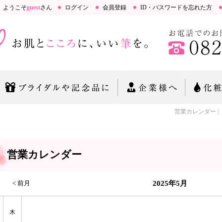
ようこそ
guest
さん
ログイン
会員登録
ID・パスワードを忘れた方
営業カレンダー | 【
営業カレンダー
< 前月
2025年
5月
木