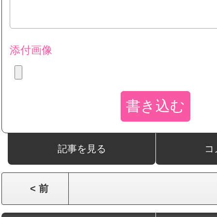
添付画像
記事を見る
コ
< 前