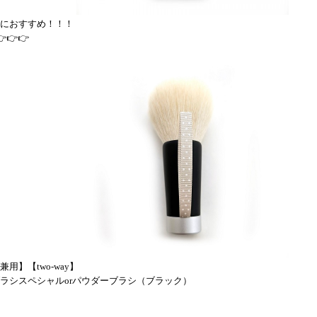
におすすめ！！！
👉👉👉
兼用】【two-way】
ラシスペシャルorパウダーブラシ（ブラック）