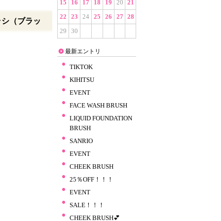
15
16
17
18
19
20
21
22
23
24
25
26
27
28
ラシ（ブラッ
29
30
最新エントリ
TIKTOK
KIHITSU
EVENT
FACE WASH BRUSH
LIQUID FOUNDATION
BRUSH
SANRIO
EVENT
CHEEK BRUSH
25％OFF！！！
EVENT
SALE！！！
CHEEK BRUSH💕