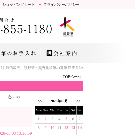
ショッピングカート
プライバシーポリシー
】通信販売｜熊野筆・熊野化粧筆の喜筆 FUDE LAB.「お肌とこころにいい筆」研
TOPページ
次へ >>
<<
>>
2026年06月
Mon
Tue
Web
Thu
Fri
Sat
Sun
1
2
3
4
5
6
7
8
9
10
11
12
13
14
026/06/03 13:36:59