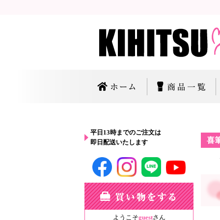
平日13時までのご注文は
喜
即日配送いたします
ようこそ
guest
さん