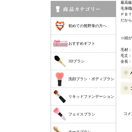
最高級
毛筆職
ＰＢＴ
だから
初めての熊野筆の方へ
☆紐が
おすすめギフト
毛材：
毛丈：
3Dブラシ
全長：
洗顔ブラシ・ボディブラシ
リキッドファンデーション
コメ
フェイスブラシ
チークブラシ