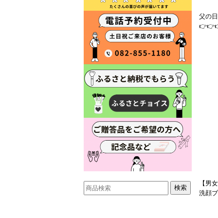
父の日
👉👉
【男女
洗顔ブ