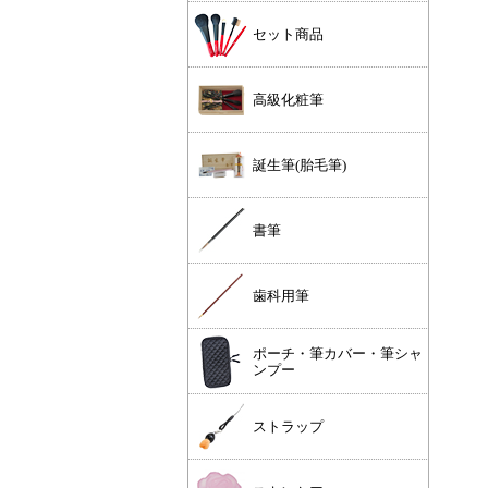
セット商品
高級化粧筆
誕生筆(胎毛筆)
書筆
歯科用筆
ポーチ・筆カバー・筆シャ
ンプー
ストラップ