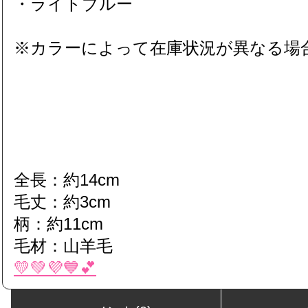
・ライトブルー
※カラーによって在庫状況が異なる場
全長：約14cm
毛丈：約3cm
柄：約11cm
毛材：山羊毛
💛💚💜💙💕