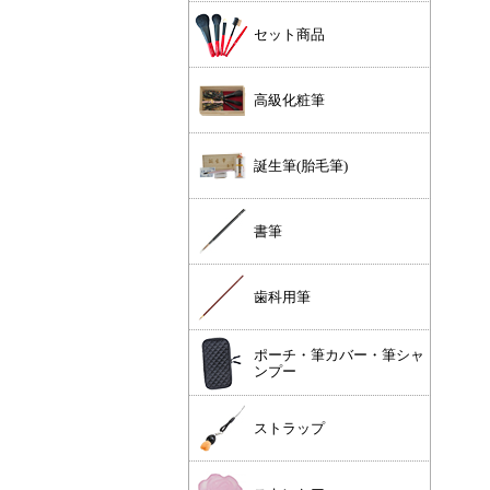
セット商品
高級化粧筆
誕生筆(胎毛筆)
書筆
歯科用筆
ポーチ・筆カバー・筆シャ
ンプー
ストラップ