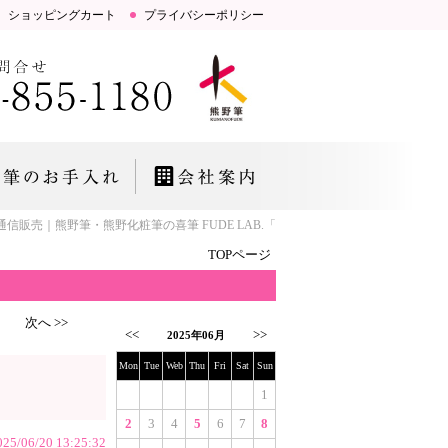
ショッピングカート
プライバシーポリシー
通信販売｜熊野筆・熊野化粧筆の喜筆 FUDE LAB.「お肌とこころにいい筆」研究所
TOPページ
次へ >>
<<
>>
2025年06月
Mon
Tue
Web
Thu
Fri
Sat
Sun
1
2
3
4
5
6
7
8
025/06/20 13:25:32