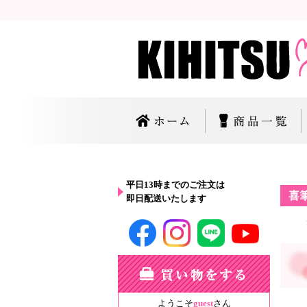
平日13時までのご注文は
喜
即日配送いたします
ようこそ
guest
さん