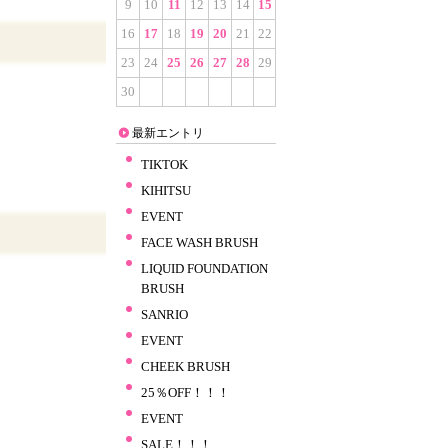
9
10
11
12
13
14
15
16
17
18
19
20
21
22
23
24
25
26
27
28
29
30
最新エントリ
TIKTOK
KIHITSU
EVENT
FACE WASH BRUSH
LIQUID FOUNDATION
BRUSH
SANRIO
EVENT
CHEEK BRUSH
25％OFF！！！
EVENT
SALE！！！