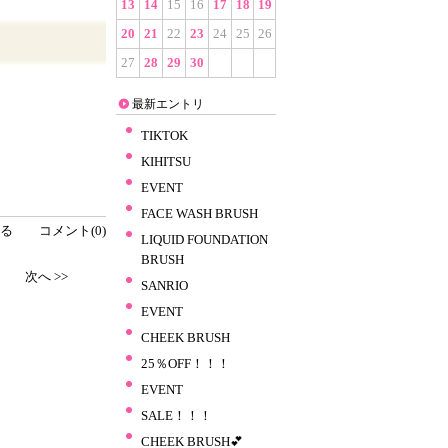
13
14
15
16
17
18
19
20
21
22
23
24
25
26
27
28
29
30
最新エントリ
TIKTOK
KIHITSU
EVENT
FACE WASH BRUSH
る
コメント(0)
LIQUID FOUNDATION
BRUSH
次へ >>
SANRIO
EVENT
CHEEK BRUSH
25％OFF！！！
EVENT
SALE！！！
CHEEK BRUSH💕