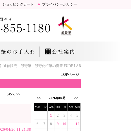
ショッピングカート
プライバシーポリシー
】通信販売｜熊野筆・熊野化粧筆の喜筆 FUDE LAB.「お肌とこころにいい筆」研
TOPページ
次へ >>
<<
>>
2026年04月
Mon
Tue
Web
Thu
Fri
Sat
Sun
1
2
3
4
5
6
7
8
9
10
11
12
026/04/20 11:21:38