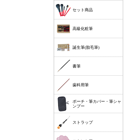
セット商品
高級化粧筆
誕生筆(胎毛筆)
書筆
歯科用筆
ポーチ・筆カバー・筆シャ
ンプー
ストラップ