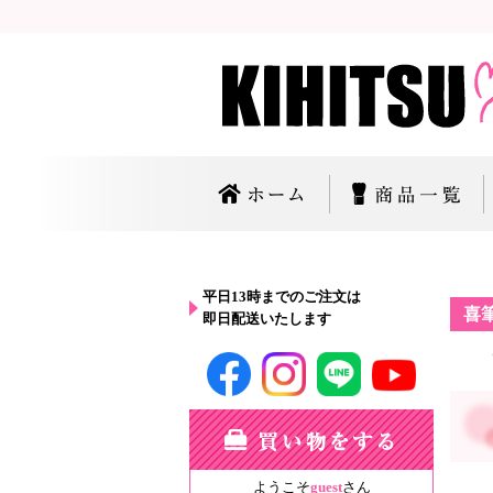
平日13時までのご注文は
喜
即日配送いたします
ようこそ
guest
さん