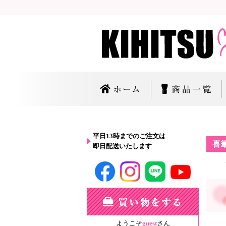
平日13時までのご注文は
喜
即日配送いたします
ようこそ
guest
さん