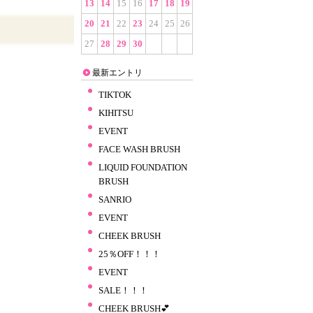
13
14
15
16
17
18
19
20
21
22
23
24
25
26
27
28
29
30
最新エントリ
TIKTOK
KIHITSU
EVENT
FACE WASH BRUSH
LIQUID FOUNDATION
BRUSH
SANRIO
EVENT
CHEEK BRUSH
25％OFF！！！
EVENT
SALE！！！
CHEEK BRUSH💕