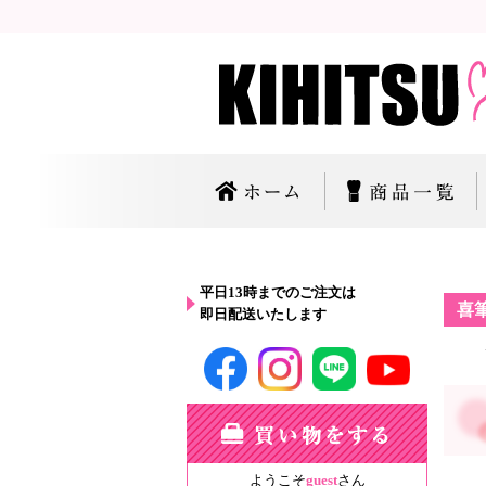
平日13時までのご注文は
喜
即日配送いたします
ようこそ
guest
さん