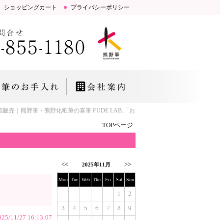
ショッピングカート
プライバシーポリシー
信販売｜熊野筆・熊野化粧筆の喜筆 FUDE LAB.「お肌とこころにいい筆」研究所
TOPページ
<<
>>
2025年11月
Mon
Tue
Web
Thu
Fri
Sat
Sun
1
2
3
4
5
6
7
8
9
025/11/27 16:13:07