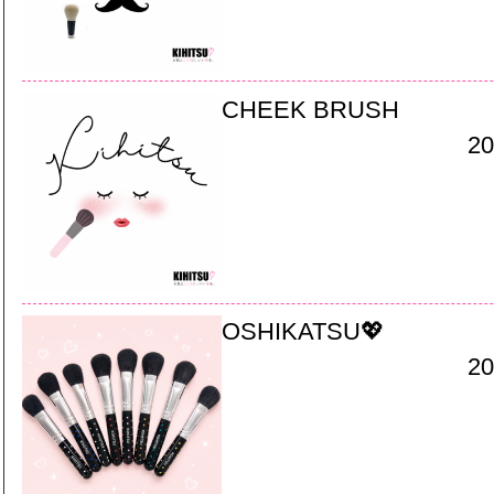
CHEEK BRUSH
20
OSHIKATSU💖
20