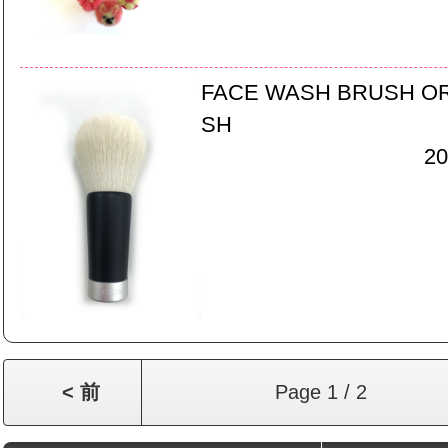
FACE WASH BRUSH O
SH
20
< 前
Page 1 / 2