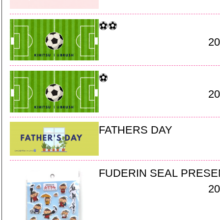
⚽⚽
20
⚽
20
FATHERS DAY
FUDERIN SEAL PRESE
20