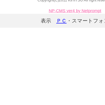
Copyright(C)2011 KIHITSU All right rese
NP-CMS ver4 by Netprompt
表示
ＰＣ
・スマートフォ