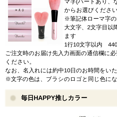
マ字(ハートあり、な
からお選びくださ
※筆記体ローマ字の
大文字、2文字目以
ます
1行10文字以内 440
ご注文時のお届け先入力画面の通信欄に必
ください。
なお、名入れには約中10日のお時間をい
※文字の色は、ブラシのロゴと同じ色に
毎日HAPPY推しカラー