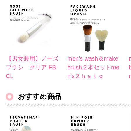
【男女兼用】ノーズ
men’s wash＆make
ブラシ クリア FB-
brush２本セットme
CL
n’s２ｈａｔｏ
おすすめ商品