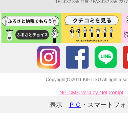
TEL:082-855-1180 / FAX:082-855-2277
Copyright(C)2011 KIHITSU All right rese
NP-CMS ver4 by Netprompt
表示
ＰＣ
・スマートフォ