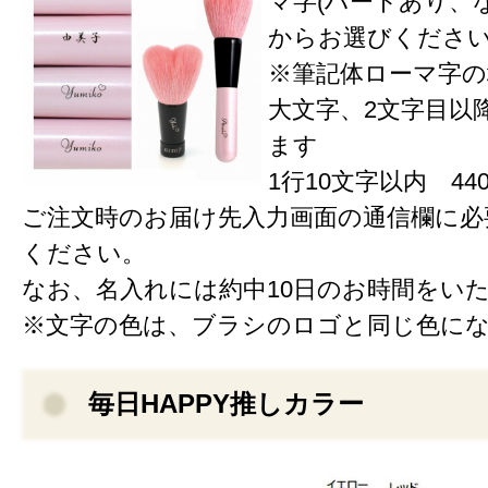
マ字(ハートあり、な
からお選びくださ
※筆記体ローマ字の
大文字、2文字目以
ます
1行10文字以内 440
ご注文時のお届け先入力画面の通信欄に必
ください。
なお、名入れには約中10日のお時間をい
※文字の色は、ブラシのロゴと同じ色に
毎日HAPPY推しカラー