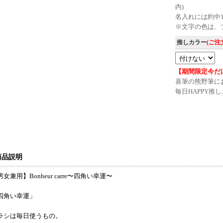
内)
名入れには約中
※文字の色は、
推しカラー
(ご
【期間限定今だ
喜筆の熊野筆に
毎日HAPPY
商品説明
女兼用】Bonheur carre〜四角い幸運〜
四角い幸運」
ラシは毎日使うもの。