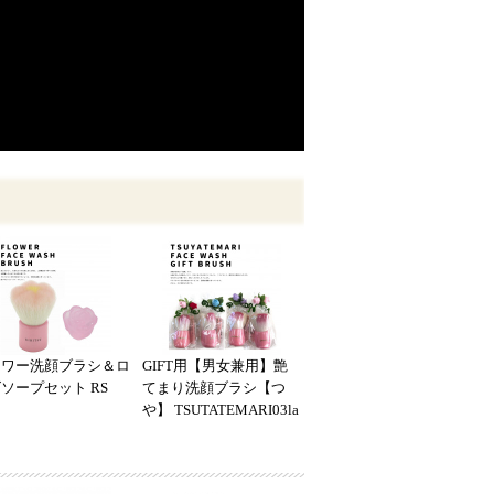
ラワー洗顔ブラシ＆ロ
GIFT用【男女兼用】艶
ソープセット RS
てまり洗顔ブラシ【つ
や】 TSUTATEMARI03la