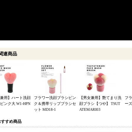
関連商品
兼用】ハート洗顔
フラワー洗顔ブラシピン
【男女兼用】艶てまり洗
フ
ピンク大 W1-HPN
ク＆携帯リップブラシセ
顔ブラシ【つや】 TSUT
ーズ
ット MD18-1
ATEMARI03
おすすめ商品