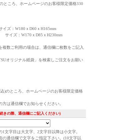
込)のところ、ホームページのお客様限定価格330
袋
イズ：W180ｘD60ｘH165mm
 サイズ：W170ｘD85ｘH230mm
を複数ご利用の場合は、通信欄に枚数をご記入
、
ITSUオリジナル紙袋」を検索しご注文をお願い
(税込)のところ、ホームページのお客様限定価格
の方は通信欄でお知らせください。
手続きの際、通信欄にご記入ください)
の1文字目は大文字、2文字目以降は小文字。
面の通信欄で文字をご指定下さい。(10文字以