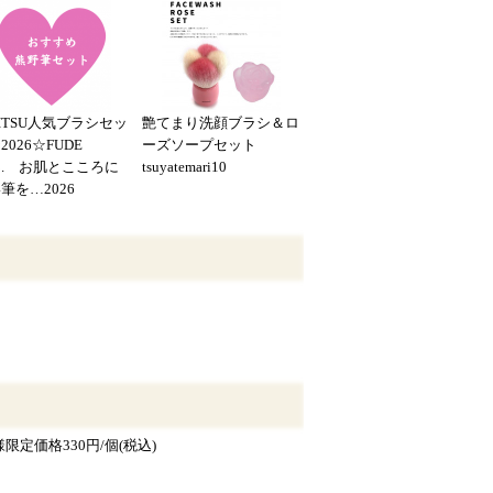
HITSU人気ブラシセッ
艶てまり洗顔ブラシ＆ロ
2026☆FUDE
ーズソープセット
B. お肌とこころに
tsuyatemari10
筆を…2026
定価格330円/個(税込)