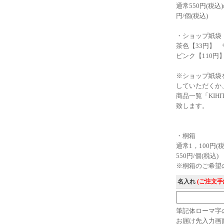
通常550円(税
円/個(税込)
・ショップ紙
茶色【33円】 サ
ピンク【110円】
※ショップ紙袋
していただくか
商品一覧「KIH
致します。
・桐箱
通常1，100円
550円/個(税込)
※桐箱のご希望
名入れ
(ご注文
筆記体ローマ字
お届け先入力画