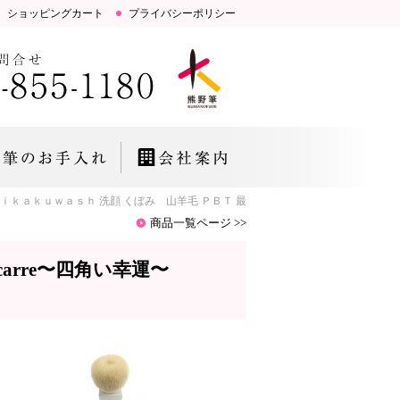
ショッピングカート
プライバシーポリシー
ｕｗａｓｈ 洗顔 くぼみ 山羊毛 ＰＢＴ 最高級の山羊毛を使用し、泡立ちがよく天
商品一覧ページ >>
arre〜四角い幸運〜