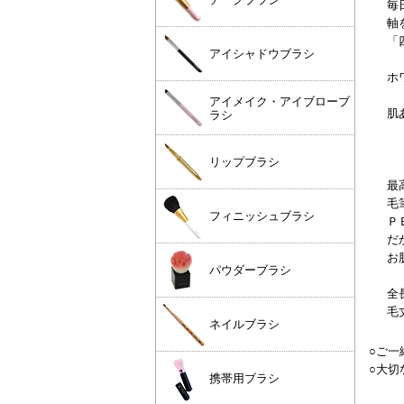
毎
軸
「
アイシャドウブラシ
ホ
アイメイク・アイブローブ
肌
ラシ
リップブラシ
最
毛
フィニッシュブラシ
Ｐ
だ
お
パウダーブラシ
全
毛
ネイルブラシ
○ご一
○大切
携帯用ブラシ