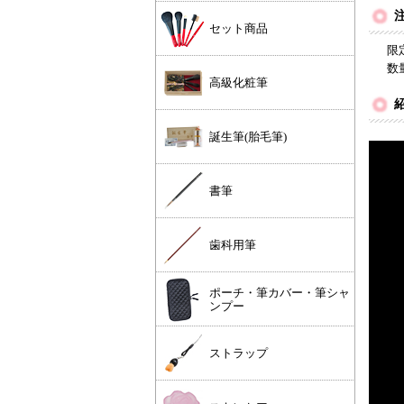
セット商品
限
数
高級化粧筆
誕生筆(胎毛筆)
書筆
歯科用筆
ポーチ・筆カバー・筆シャ
ンプー
ストラップ