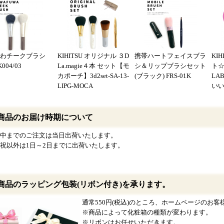
ふわチークブラシ
KIHITSU オリジナル ３D
携帯ハートフェイスブラ
KI
004/03
La.magie４本 セット【モ
シ＆リップブラシセット
ト☆
カポーチ】3d2set-SA-13-
(ブラック) FRS-01K
LA
LIPG-MOCA
いい
商品のお届け時期について
中までのご注文は当日出荷いたします。
祝以外は1日～2日までに出荷いたします。
商品のラッピング包装(リボン付き)を承ります。
通常550円(税込)のところ、ホームページのお客様限
※商品によって化粧箱の種類が変わります。
※リボンはお任せいただきます。