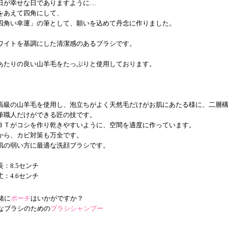
日が幸せな日でありますように…
をあえて四角にして、
四角い幸運」の筆として、願いを込めて丹念に作りました。
ワイトを基調にした清潔感のあるブラシです。
あたりの良い山羊毛をたっぷりと使用しております。
高級の山羊毛を使用し、泡立ちがよく天然毛だけがお肌にあたる様に、二層
筆職人だけができる匠の技です。
ＢＴがコシを作り乾きやすいように、空間を適度に作っています。
から、カビ対策も万全です。
肌の弱い方に最適な洗顔ブラシです。
長：8.5センチ
丈：4.6センチ
緒に
ポーチ
はいかがですか？
なブラシのための
ブラシシャンプー