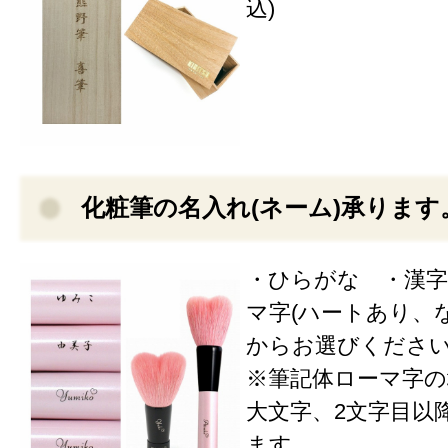
込)
化粧筆の名入れ(ネーム)承ります
・ひらがな ・漢字
マ字(ハートあり、な
からお選びくださ
※筆記体ローマ字の
大文字、2文字目以
ます