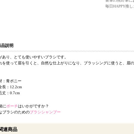
喜筆の熊野筆に
毎日HAPPY
商品説明
があり、とても使いやすいブラシです。
れを使って眉を引くと、自然な仕上がりになり、ブラッシングに使うと、眉
材：青ポニー
長：12.2cm
丈：0.7cm
緒に
ポーチ
はいかがですか？
なブラシのための
ブラシシャンプー
関連商品