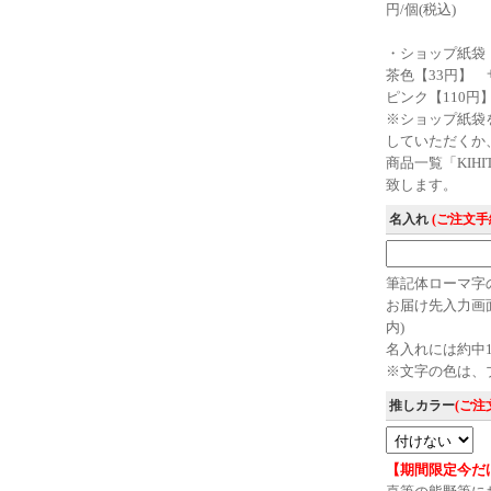
円/個(税込)
・ショップ紙
茶色【33円】 サ
ピンク【110円】
※ショップ紙袋
していただくか
商品一覧「KIH
致します。
名入れ
(ご注文
筆記体ローマ字
お届け先入力画
内)
名入れには約中
※文字の色は、
推しカラー
(ご
【期間限定今だ