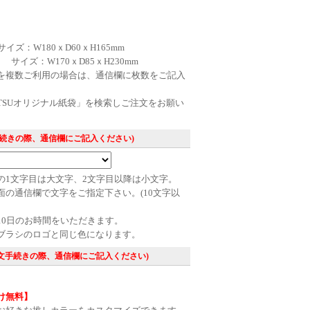
袋
イズ：W180ｘD60ｘH165mm
 サイズ：W170ｘD85ｘH230mm
を複数ご利用の場合は、通信欄に枚数をご記入
、
ITSUオリジナル紙袋」を検索しご注文をお願い
手続きの際、通信欄にご記入ください)
の1文字目は大文字、2文字目以降は小文字。
面の通信欄で文字をご指定下さい。(10文字以
10日のお時間をいただきます。
ブラシのロゴと同じ色になります。
注文手続きの際、通信欄にご記入ください)
け無料】