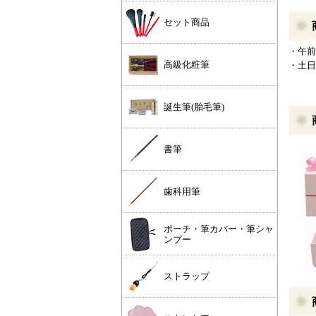
セット商品
・午前
高級化粧筆
・土日
誕生筆(胎毛筆)
書筆
歯科用筆
ポーチ・筆カバー・筆シャ
ンプー
ストラップ