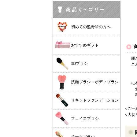
初めての熊野筆の方へ
おすすめギフト
腰
3Dブラシ
こ
洗顔ブラシ・ボディブラシ
毛
全
毛
リキッドファンデーション
○ご一
○大切
フェイスブラシ
チークブラシ