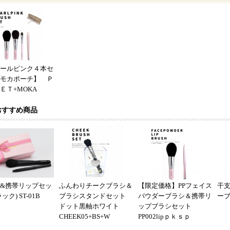
ールピンク４本セ
モカポーチ】 Ｐ
ＥＴ+MOKA
おすすめ商品
&携帯リップセッ
ふんわりチークブラシ＆
【限定価格】PPフェイス
干支
ック) ST-01B
ブラシスタンドセット
パウダーブラシ＆携帯リ
ーブラ
ドット黒軸ホワイト
ップブラシセット
CHEEK05+BS+W
PP002lipｐｋｓｐ