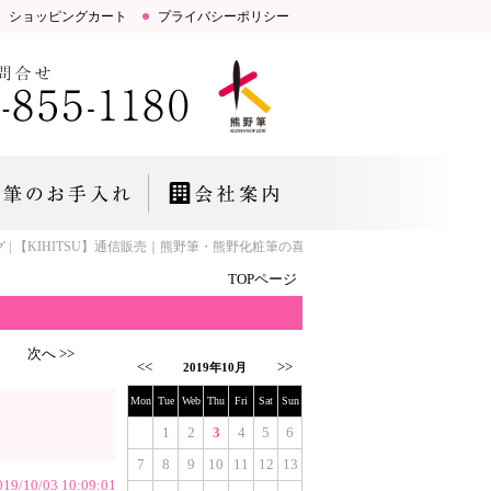
ショッピングカート
プライバシーポリシー
 | 【KIHITSU】通信販売｜熊野筆・熊野化粧筆の喜筆 FUDE LAB.「お肌と
TOPページ
次へ >>
<<
>>
2019年10月
Mon
Tue
Web
Thu
Fri
Sat
Sun
1
2
3
4
5
6
7
8
9
10
11
12
13
019/10/03 10:09:01