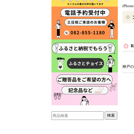
iPho
神戸の