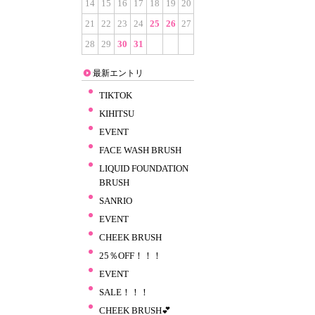
14
15
16
17
18
19
20
21
22
23
24
25
26
27
28
29
30
31
最新エントリ
TIKTOK
KIHITSU
EVENT
FACE WASH BRUSH
LIQUID FOUNDATION
BRUSH
SANRIO
EVENT
CHEEK BRUSH
25％OFF！！！
EVENT
SALE！！！
CHEEK BRUSH💕