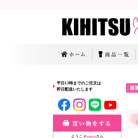
平日13時までのご注文は
喜
即日配送いたします
ようこそ
guest
さん