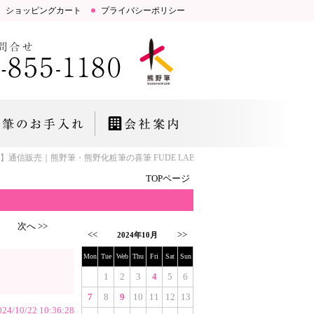
ショッピングカート
プライバシーポリシー
SU】通信販売｜熊野筆・熊野化粧筆の喜筆 FUDE LAB.「お肌とこころにいい筆」
TOPページ
次へ >>
<<
>>
2024年10月
Mon
Tue
Web
Thu
Fri
Sat
Sun
1
2
3
4
5
6
7
8
9
10
11
12
13
024/10/22 10:36:28