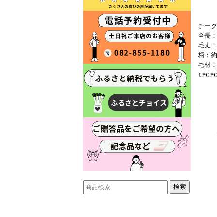
チーク
全長：
毛丈：
柄：約
毛材：
👉👉