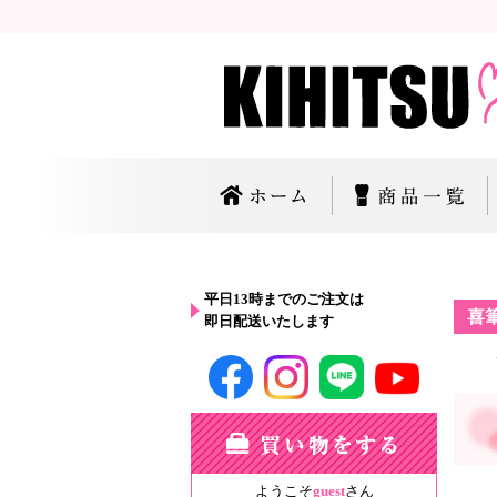
平日13時までのご注文は
喜
即日配送いたします
ようこそ
guest
さん