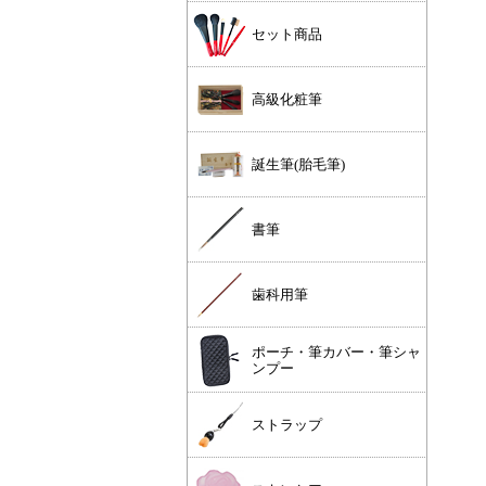
セット商品
高級化粧筆
誕生筆(胎毛筆)
書筆
歯科用筆
ポーチ・筆カバー・筆シャ
ンプー
ストラップ