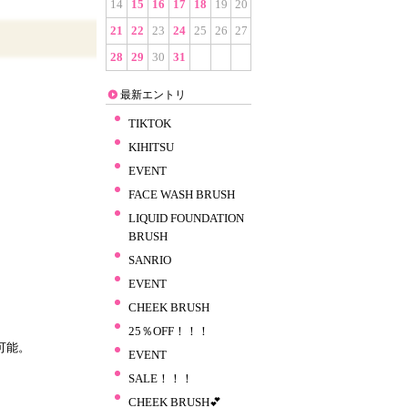
14
15
16
17
18
19
20
21
22
23
24
25
26
27
28
29
30
31
最新エントリ
TIKTOK
KIHITSU
EVENT
FACE WASH BRUSH
LIQUID FOUNDATION
BRUSH
SANRIO
EVENT
CHEEK BRUSH
25％OFF！！！
可能。
EVENT
SALE！！！
CHEEK BRUSH💕