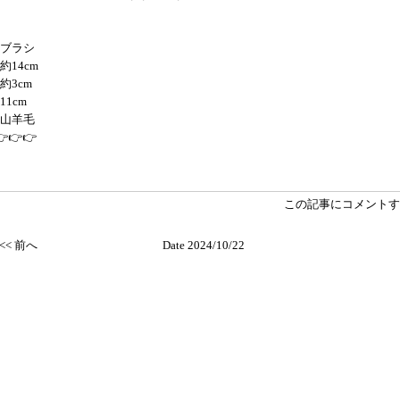
ブラシ
約14cm
約3cm
11cm
山羊毛
👉👉👉
この記事にコメントす
<< 前へ
Date 2024/10/22